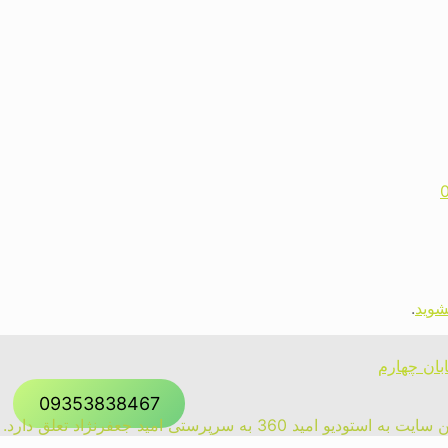
شوید
.
ابان چهارم
09353838467