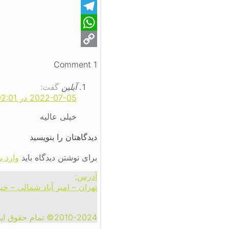
Telegram
WhatsApp
Copy
1 Comment
Link
آیلین
گفت:
2022-07-05 در 02:01
خیلی عالیه
دیدگاهتان را بنویسید
برای نوشتن دیدگاه باید
وارد ب
آدرس:
تهران – امیر آباد شمالی – خی
2010-2024© تمام حقوق این سایت به استودیو امید 360 به سرپرستی امید جعفرنژاد تعلق دارد.