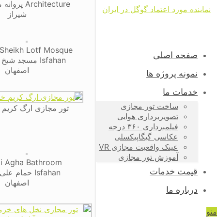
Architecture
شیراز
 Sheikh Lotf Mosque
صفحه اصلی
Isfahan مسجد ش
اصفهان
نمونه پروژه ها
خدمات ما
ساخت تور مجازی
تور مجازی ارگ کریم 
تصویربرداری هوایی
فیلمبرداری ۳۶۰ درجه
عکاسی گیگاپیکسلی
عینک واقعیت مجازی VR
آموزش تور مجازی
li Agha Bathroom
قیمت خدمات
Isfahan حمام ع
اصفهان
درباره ما
منو