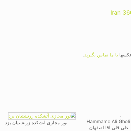
 عکسها
با ما تماس بگیرید
.
Hammame Ali Gholi
تور مجازی آتشکده زرتشتیان یزد
علی قلی آقا اصفهان