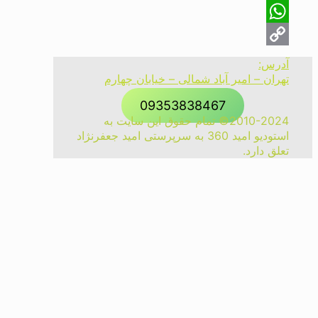
Telegram
WhatsApp
Copy
آدرس:
تهران – امیر آباد شمالی – خیابان چهارم
Link
09353838467
2010-2024© تمام حقوق این سایت به
استودیو امید 360 به سرپرستی امید جعفرنژاد
تعلق دارد.