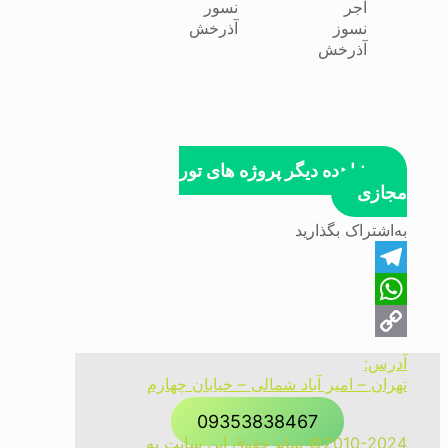
مشاهده دیگر پروژه های تور
مجازی
به‌اشتراک بگذارید
Telegram
WhatsApp
Copy
آدرس:
تهران – امیر آباد شمالی – خیابان چهارم
Link
09353838467
2010-2024© تمام حقوق این سایت به