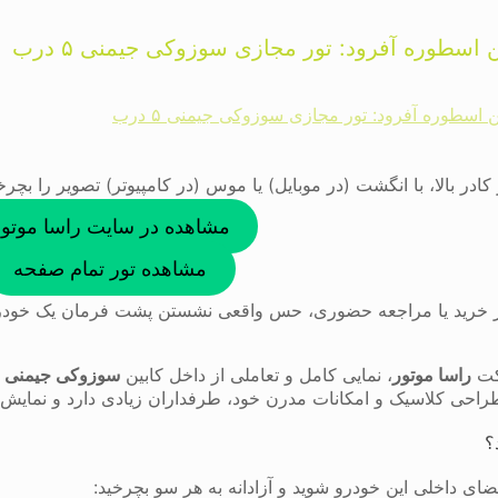
اسطوره آفرود: تور مجازی سوزوکی جیمنی ۵ درب
 اسطوره آفرود: تور مجازی سوزوکی جیمنی ۵ درب
 کادر بالا، با انگشت (در موبایل) یا موس (در کامپیوتر) تصویر را بچر
مشاهده در سایت راسا موتور
مشاهده تور تمام صفحه
بل از خرید یا مراجعه حضوری، حس واقعی نشستن پشت فرمان یک خودرو
رکت
راسا موتور
، نمایی کامل و تعاملی از داخل کابین
سوزوکی جیمنی ۵ درب (Suzuki Jimny 5-Doors)
 طراحی کلاسیک و امکانات مدرن خود، طرفداران زیادی دارد و نمایش 
؟
ضای داخلی این خودرو شوید و آزادانه به هر سو بچرخید: